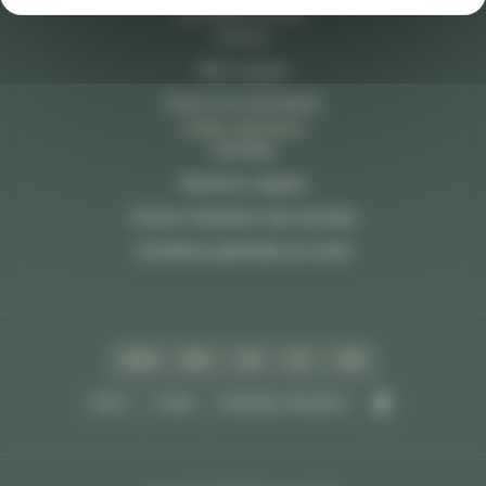
Accessoires
SERVICE CLIENT
Contact
Mon compte
Suivre ma commande
LIENS RAPIDES
Activités
Mentions Légales
Charte d’utilisation des données
Conditions générales de vente
VISA
MC
CB
3X
VIR
PEFC
FCBA
ORIGINE FRANCE