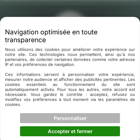
Nous utilisons des cookies pour améliorer votre expérience sur
notre site. Ces technologies nous permettent, ainsi qu'à nos
partenaires, de collecter certaines données comme votre adresse
Fabricant de parquets massifs en pin des Landes depuis
IP et vos préférences de navigation.
1920. Scierie familiale girondine, 4 générations de savoir-faire.
Ces informations servent à personnaliser votre expérience,
mesurer notre audience et afficher des publicités pertinentes. Les
44 AV JEAN GUERIN 33690 GRIGNOLS
cookies essentiels au fonctionnement du site sont
05 56 25 52 11
automatiquement activés. Pour tous les autres, votre accord est
nécessaire. Vous gardez le contrôle : acceptez, refusez ou
Mar – Sam · 8h30 – 18h
modifiez vos préférences à tout moment via les paramètres de
NOS PARQUETS
cookies.
Parquet sans nœud
Parquet petits nœuds
Personnaliser
Parquet noueux
Parquet économique
Parquet discount
Accepter et fermer
Parquet mezzanine
Parquet gemmé