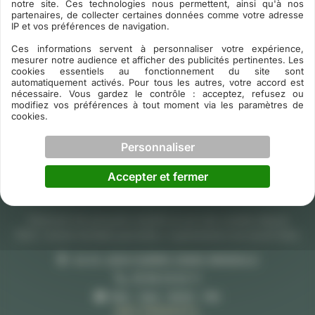
notre site. Ces technologies nous permettent, ainsi qu'à nos
Accessoires indispensables du parquet
partenaires, de collecter certaines données comme votre adresse
IP et vos préférences de navigation.
Ces informations servent à personnaliser votre expérience,
mesurer notre audience et afficher des publicités pertinentes. Les
cookies essentiels au fonctionnement du site sont
automatiquement activés. Pour tous les autres, votre accord est
nécessaire. Vous gardez le contrôle : acceptez, refusez ou
modifiez vos préférences à tout moment via les paramètres de
cookies.
Personnaliser
Accepter et fermer
Fabricant de parquets massifs en pin des Landes depuis
1920. Scierie familiale girondine, 4 générations de savoir-faire.
44 AV JEAN GUERIN 33690 GRIGNOLS
05 56 25 52 11
Mar – Sam · 8h30 – 18h
NOS PARQUETS