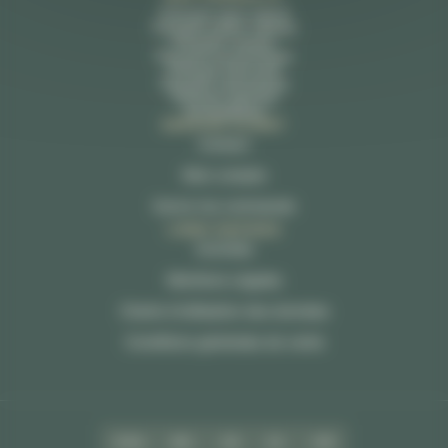
Parquet sans nœud
Parquet petits nœuds
Parquet noueux
Parquet économique
Parquet discount
Parquet mezzanine
Parquet gemmé
Accessoires
SERVICE CLIENT
Contact
Mon compte
Suivre ma commande
LIENS RAPIDES
Activités
Mentions Légales
Charte d’utilisation des données
Conditions générales de vente
VISA
MC
CB
3X
VIR