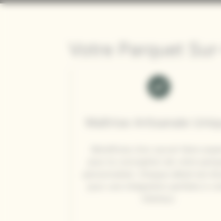
Votre Parquet Sur
Maîtrise Artisanale Uni
Bénéficiez d’un savoir-faire expe
pour la conception de votre parq
personnalisé. Chaque détail est ét
pour une intégration parfaite à vo
intérieur.