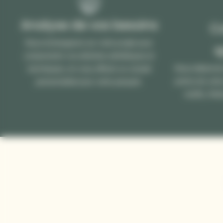
Analyse de vos besoins
C
Nous échangeons sur votre projet pour
s
comprendre vos attentes esthétiques et
Nous élaboron
techniques, en vous offrant un conseil
précis de votr
personnalisé pour votre parquet.
motifs, fini