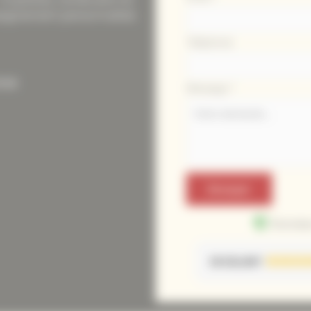
téléphone
mpagnement personnalisé.
Téléphone
risé
Message
*
Envoyer
Données
EXCELLENT