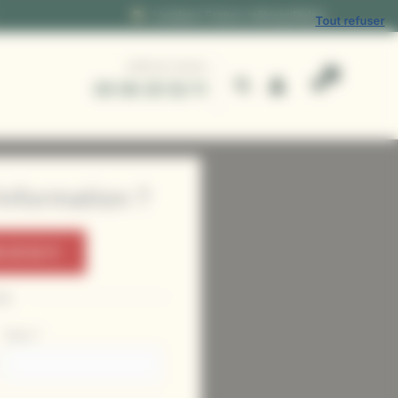
Livraison France métropolitaine
Tout refuser
APPELEZ-NOUS
05 56 25 52 11
nformation ?
 25 52 11
ou
Nom
*