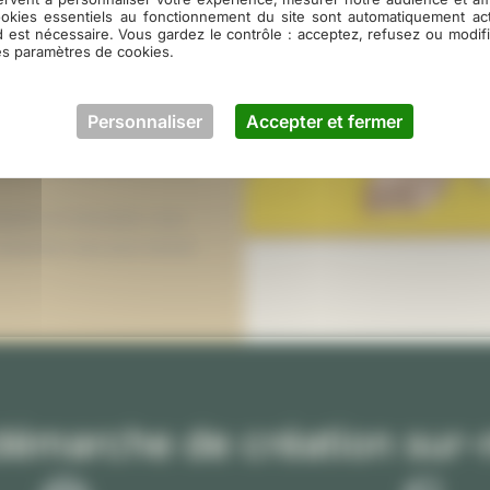
ookies essentiels au fonctionnement du site sont automatiquement act
tabilité dimensionnelle si
d est nécessaire. Vous gardez le contrôle : acceptez, refusez ou modi
es paramètres de cookies.
 et aux variations thermiques,
Personnaliser
Accepter et fermer
hauffage au sol (jusqu’à 27°C
ent technique personnalisé.
stants en innovation, nous
 Contactez-nous pour donner
démarche de création sur