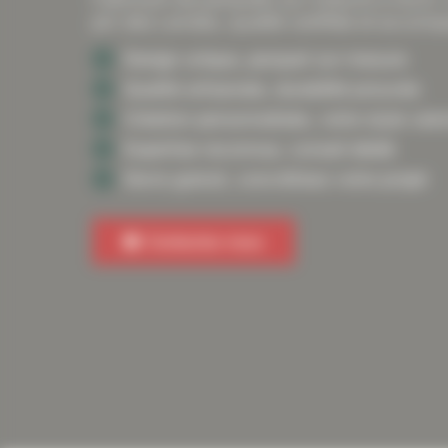
pin des Landes, qualité certifiée et acco
Design unique, parquet sur-mesure
Qualité artisanale, durabilité prouvée
Création personnalisée, votre style valo
Expertise reconnue, conseil dédié
Devis gratuit, concrétisez votre projet
Contactez-nous