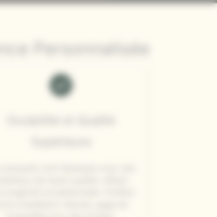
ence Personnalisée
Durabilité et Qualité
Supérieure
 parquets sont fabriqués avec des
atériaux de haute qualité, offrant
 longévité exceptionnelle. Profitez
’une installation robuste, gage de
tranquillité pour des années.