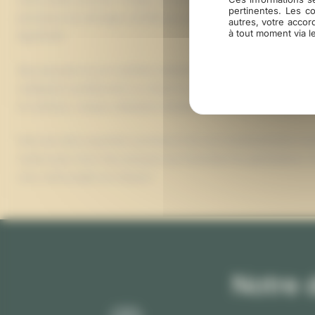
pertinentes. Les c
processus de séchage contrôlé qui confère à nos parquets cette s
autres, votre accor
à tout moment via l
appréciée.
Nos parquets en pin maritime résistent naturellement à l’humidité
s’adaptant parfaitement au climat du Gers. Compatible avec le c
en surface), chaque réalisation bénéficie de notre accompagnem
Forts de notre expertise reconnue et de nos investissements con
créons pour Auch des parquets qui traversent les générations.
vie à votre projet sur-mesure !
Notre 