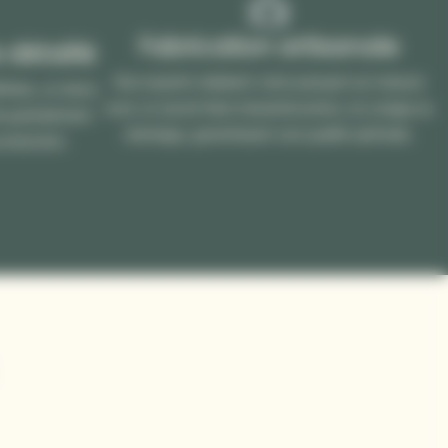
Fabrication artisanale
 détaillé
Nos experts réalisent votre parquet sur-mesure
finies, un devis
avec un savoir-faire industriel précis, du sciage au
té gratuitement
rabotage, garantissant une qualité optimale.
production.