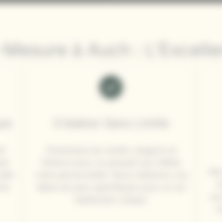
-Mesure à Auch : L’Excell
que
Création Sans Limite
rt
Choisissez les motifs, largeurs et
uet
finitions pour un parquet qui reflète
Nos
udié
votre personnalité. Nous réalisons vos
m
tre
idées les plus spécifiques pour un sol
une
réellement unique.
d