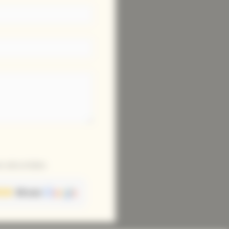
 sécurisées
68 avis