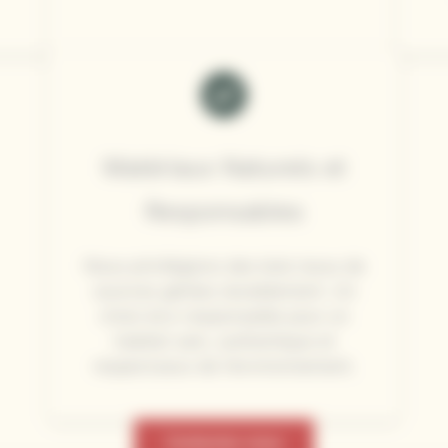
Matériaux Naturels et
Responsables
Nous privilégions des bois issus de
sources gérées durablement. Un
choix éco-responsable pour un
habitat sain, authentique et
respectueux de l’environnement.
Contactez-nous