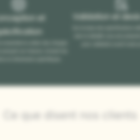
Validation et devis
onception et
Sur la base des spécifications dé
pécification
clair et détaillé vous est présen
s ensemble le cahier des charges
pour validation avant toute 
e parquet sur-mesure, incluant les
tions et dimensions spécifiques.
Ce que disent nos clients