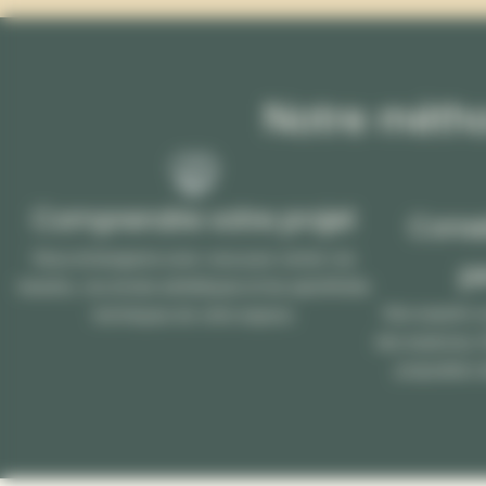
Notre métho
Comprendre votre projet
Conse
Nous échangeons avec vous pour cerner vos
p
besoins, vos envies esthétiques et les spécificités
Nos experts v
techniques de votre espace.
des essences, fi
proposition d