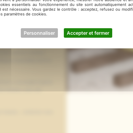
ookies essentiels au fonctionnement du site sont automatiquement act
ud) tout en gardant la
d est nécessaire. Vous gardez le contrôle : acceptez, refusez ou modi
es paramètres de cookies.
ertification FCBA de nos
 vos projets les plus
Personnaliser
Accepter et fermer
e dernière génération, nous
 pin maritime résistent
tiques essentielles dans le
tons à vos projets toute la
tre intérieur, avec une
 sur-mesure… contactez-nous