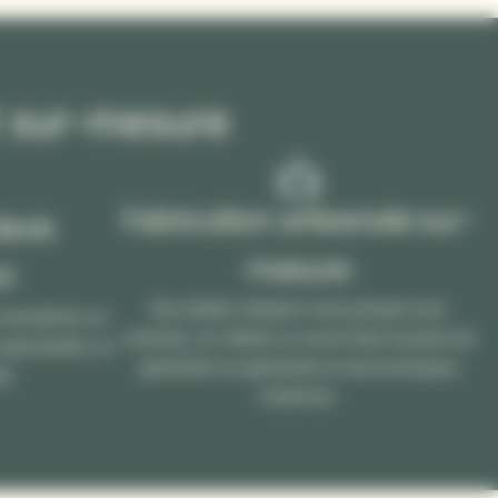
t sur-mesure
Fabrication artisanale sur-
devis
mesure
t
Nos ateliers réalisent votre parquet avec
s soumettons un
précision, en utilisant un savoir-faire transmis de
e approbation, la
génération en génération et des techniques
ée.
modernes.