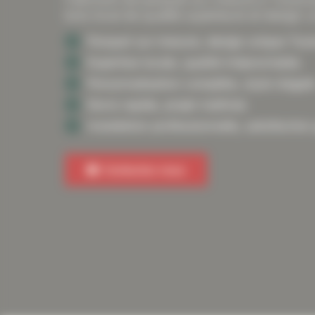
bois local de qualité supérieure et design u
Parquet sur-mesure, design unique Toul
Expertise locale, qualité irréprochable.
Personnalisation complète, style inégalé
Devis rapide, projet maîtrisé.
Installation professionnelle, satisfaction
Contactez-nous