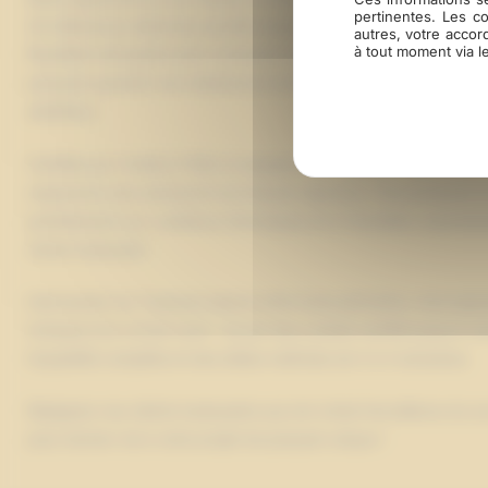
pertinentes. Les c
24 références distinctes (profils noueux, petits nœuds, sans nœ
autres, votre accor
à tout moment via l
flexibilité nécessaire pour concevoir des solutions uniques. La c
parquets garantit une résistance à la flexion optimale, même pour
ambitieux.
Certifiés par l’institut FCBA et équipés d’un matériel industriel d
respectons des standards techniques rigoureux. Nos parquets en
parfaitement aux variations thermiques et à l’humidité, caractéris
climat toulousain.
Intervenant sur Toulouse depuis notre base girondine, nous appor
richesse d’un circuit court : du pin des Landes certifié jusqu’à vo
traçabilité complète et des délais maîtrisés de 3 à 4 semaines.
Rejoignez nos clients toulousains qui ont choisi l’excellence du
pour donner vie à votre projet de parquet unique !