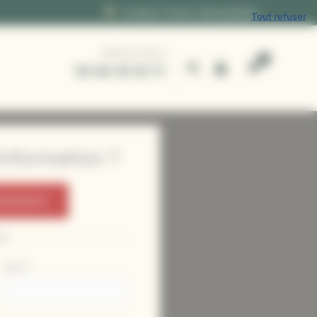
Livraison France métropolitaine
Tout refuser
APPELEZ-NOUS
05 56 25 52 11
nformation ?
 25 52 11
ou
Nom
*