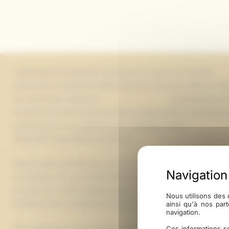
4 générations d’expertise en parquet sur-mesure à Toulouse
Laouet SAS, entreprise familiale établie en Gironde depuis un siè
son savoir-faire unique en
parquet sur-mesure
. Spécialiste excl
transformons cette essence locale exceptionnelle en parquets pe
parfaitement à vos projets les plus exigeants. Notre
vente de pa
artisanale et innovations techniques.
Depuis quatre générations, nous maîtrisons intégralement la chaî
au rabotage, en passant par l’aboutage. Cette expertise centen
parquets aux motifs spéciaux selon votre cahier des charges… qu
Nous utilisons des 
traditionnels ou de largeurs contemporaines jusqu’à 200 mm.
ainsi qu'à nos par
navigation.
Notre approche du sur-mesure va bien au-delà de la simple pers
Ces informations se