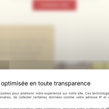
Contactez-nous
cle, intervient à Toulouse avec
usif du pin des Landes, nous
rsonnalisés qui s’adaptent
rquets
combine tradition
ne de fabrication : du sciage
aire nous permet de créer des
’il s’agisse de formats
cookies pour améliorer votre expérience sur notre site. Ces technolog
tenaires, de collecter certaines données comme votre adresse IP et
onnalisation. Nous proposons
rvent à personnaliser votre expérience, mesurer notre audience et aff