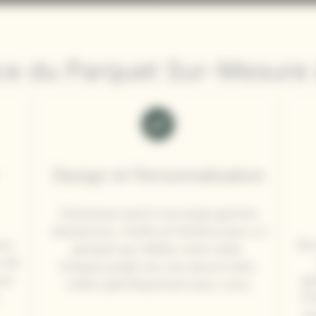
ce du Parquet Sur-Mesure
-
Design et Personnalisation
Choisissez parmi une large gamme
d’essences, motifs et finitions pour un
nnu
Nos
parquet qui reflète votre style.
n de
Chaque projet est une œuvre d’art,
ous
ga
créée spécifiquement pour vous.
,
Pr
qu