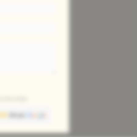
 sécurisées
68 avis