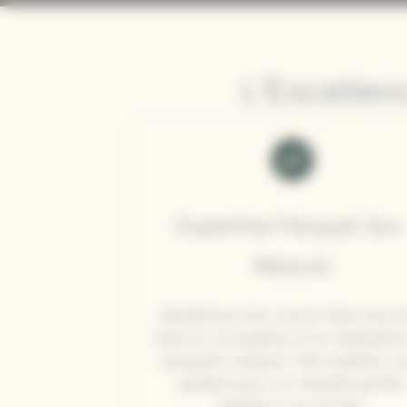
L’Excellen
Expertise Parquet Sur
Mesure
Bénéficiez d’un savoir-faire reco
dans la conception et la réalisatio
parquets uniques. Nos experts v
guident pour un résultat parfait
adapté à vos envies.