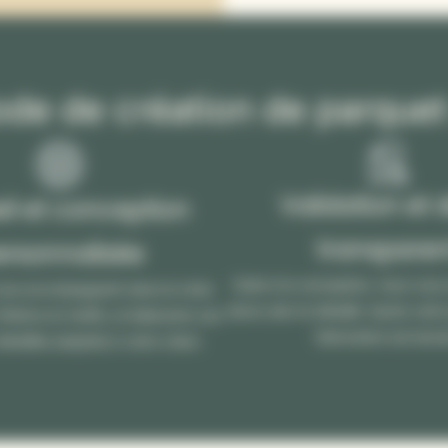
de de création de parque
Validation et 
il et conception
transparen
ersonnalisée
Suite à la conception, nous vou
ous accompagnent dans le choix
devis clair et détaillé. Après votr
nitions et motifs, et élaborent une
fabrication est lanc
étaillée adaptée à votre vision.