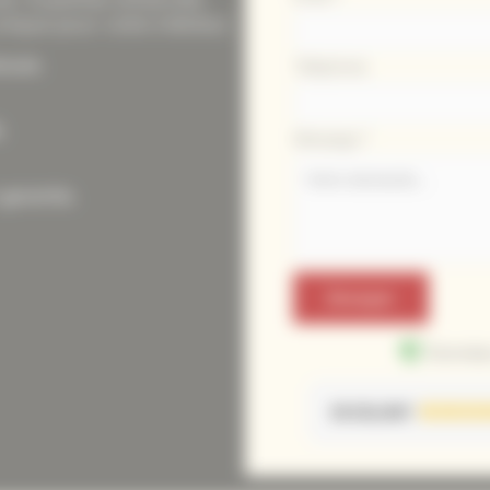
téléphone
nique pour votre intérieur.
ouse.
Téléphone
.
Message
*
 garantie.
Envoyer
Données
EXCELLENT