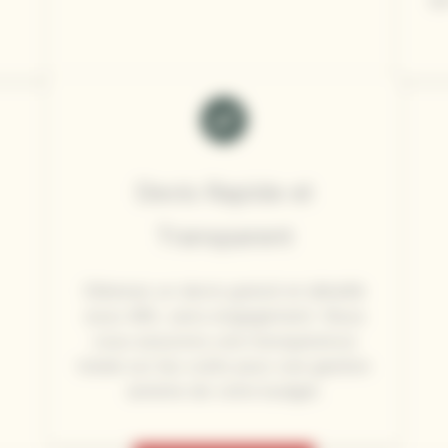
Devis Rapide et
Transparent
Obtenez un devis gratuit et détaillé
sous 48h, sans engagement. Nous
vous assurons une transparence
totale sur les coûts pour une gestion
sereine de votre budget.