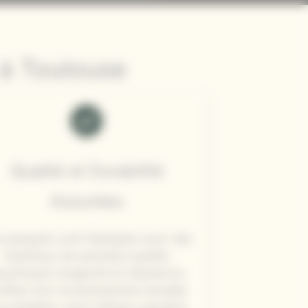
 à Toulouse
Qualité et Durabilité
Assurées
 parquets sont fabriqués avec des
matériaux de première qualité,
rantissant longévité et résistance.
ofitez d’un investissement durable
i embellira votre intérieur pendant