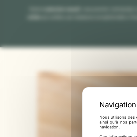
Outre le
plancher massif
, vous pourrez commander 
solide
qui confère une résistance exceptionnelle à l’hu
Nous utilisons des 
ainsi qu'à nos par
navigation.
Ces informations se