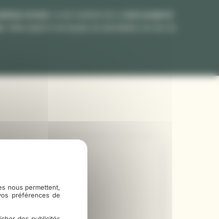
ntérieur en bois
. Le pin maritime est un
bois souple et
er
, faites appel à une équipe de spécialistes non loin de
ies nous permettent,
iliale pour votre plancher
 vos préférences de
econnu
icher des publicités