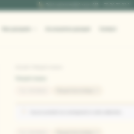
Devis personnalisé sous 48h – 05 56 25 52 11
Nos parquets
Accessoires parquet
Contact
Accueil
/ Parquet noueux
Parquet noueux
×
Tout réinitialiser
Parquet économique
Aucun produit ne correspond à votre sélection.
×
Tout réinitialiser
Parquet économique