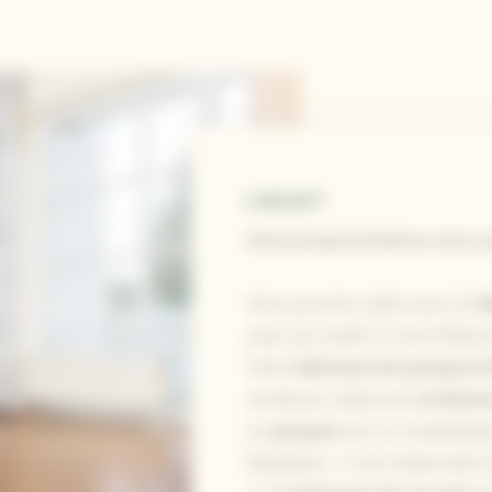
LAOUET
Votre parquet d’intérieur chez L
Vous pourrez opter pour la
f
avec les motifs ou les finitio
Votre
fabricant de parquet d'
nombreux styles de
revêteme
Le
parquet
est un investisse
habitation : il est notamment t