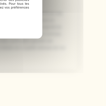
ivés. Pour tous les
fiez vos préférences
aboutage
et le
rabotage
du pin des
tions, nous nous engageons en
ponsable
et durable. La majorité de
s certifiées PEFC
, et nous sommes
tte certification garantit une
 atteste de la qualité sérieuse de nos