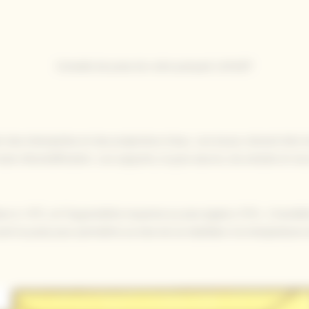
Conseils de pose de votre parquet LAOUET
 des intempéries et des projections d’eau. Les locaux doivent être ho
oute réhumidification. Les supports, le gros œuvre, les enduits et ra
eur à +5°C, et l’hygrométrie moyenne au plus égale à 70%. L’humidit
t la pose pour permettre au bois de se stabiliser à la température d