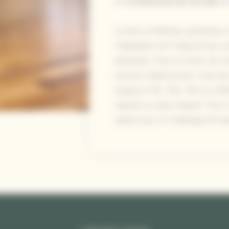
un
revêtement de sol sain
et
Le bois d'intérieur participe 
l’habitation et il répond aux
décibels). Pour le choix de v
pourrez sélectionner l'une d
largeurs (70, 100, 140 ou 200
nœuds ou sans nœud). Pour un
optez pour un mélange de nœ