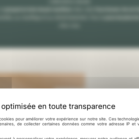
L'alternative robuste
un
parquet en bois de pin maritime
chez votre
fournisseur de sol i
midité, au chauffage et au rafraîchissement. Pour la
pose de planch
chez vous.
LAOUET
cookies pour améliorer votre expérience sur notre site. Ces technolog
L'expertise d'une entreprise fam
tenaires, de collecter certaines données comme votre adresse IP et
Un savoir-faire certifié et r
rvent à personnaliser votre expérience, mesurer notre audience et aff