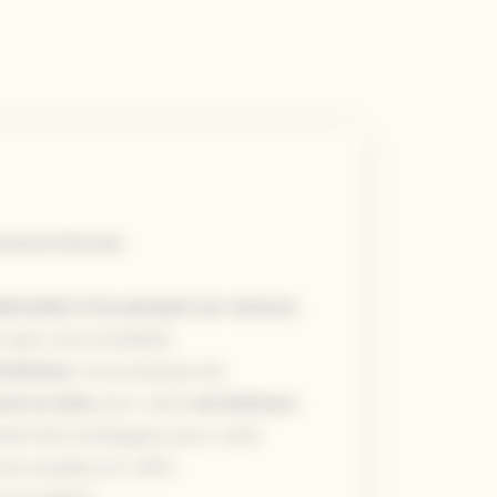
aouet en Gironde
abrication d’un parquet sur mesure
,
ns que vous souhaitez.
intérieur
vous propose de
nt en bois
pour votre
sol intérieur
.
ment très avantageux pour votre
rès durable et il offre