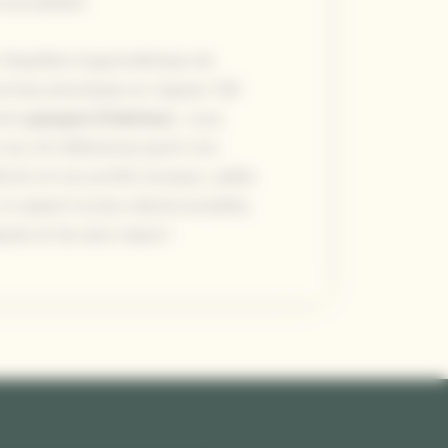
 accueillant.
à l’équilibre hygrométrique de
 normes phoniques en vigueur (58
otre
parquet d’intérieur
, vous
e nos 24 références parmi nos
mm) et nos profils (noueux, petits
 aspect le plus naturel possible,
uds et de sans nœud !