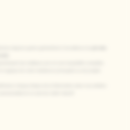
mbinons depuis quatre générations l'excellence du
pin des
onde
.
antissant les meilleurs prix et une traçabilité complète.
s'agisse de votre résidence principale ou de projets
aîtrisons chaque étape de la fabrication dans nos ateliers
rsonnalisé et un service client réactif.