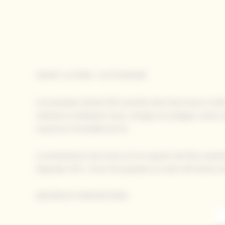
AVANT LA POSE : LE STOCKAGE
Les parquets doivent être stockés dans des locaux à l’abri
ambiance d’utilisation (avec vitrage) et protégés contre t
maximum d’humidité de 5%.
La température des locaux et du support doit être supéri
dépasser 20%. Ouvrir les paquets au moins 48 heures avan
DECORS ET DISPOSITIONS