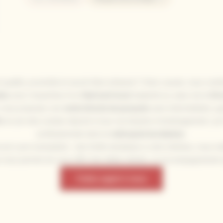
t qualité, proximité et savoir-faire artisanal ? Chez Laouet, nous co
des
avec l'expertise d'un
fabricant local
implanté au cœur de la
Gir
r vous proposer une
vente directe de parquets
sans intermédiaire, gar
s
en pin des Landes répond à tous vos besoins d'aménagement, qu'il 
professionnels dans la
métropole bordelaise
.
cuit court exemplaire : des forêts landaises à votre intérieur, nous m
 nous permet de vous offrir des délais réduits, un accompagnement pe
Faites appel à nous