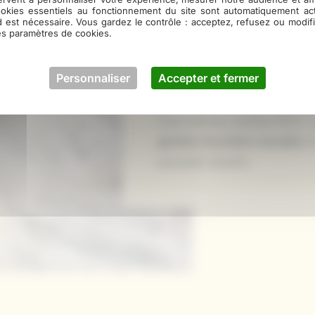
ookies essentiels au fonctionnement du site sont automatiquement act
d est nécessaire. Vous gardez le contrôle : acceptez, refusez ou modi
es paramètres de cookies.
Spécialisés dans le
sciage
, l'
Landes depuis quatre généra
Personnaliser
Accepter et fermer
faveur d'une
filière bois res
nos
bois sont issus de forêt
nous-mêmes certifiés PEFC. Ce
gestion forestière durable
et
parquets massifs.