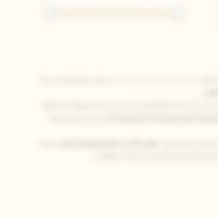
Vous recherchez des
parquets près de Bordeaux
allian
Lan
Basés à Grignols, nous sommes idéalement situés pou
Notre gamme de
24 références de parquets massif
Notre
vente de parquets en Gironde
s'appuie sur un cir
certifiés. Cette proximité géographique